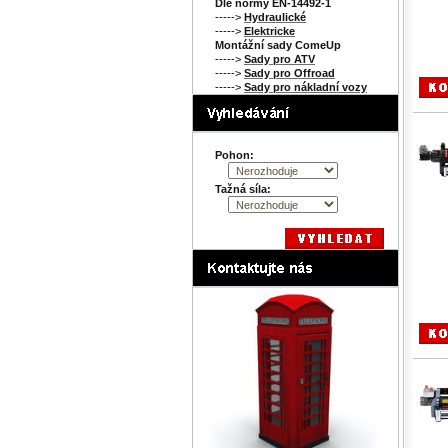
Dle normy EN-14492-1
----->
Hydraulické
----->
Elektricke
Montážní sady ComeUp
----->
Sady pro ATV
----->
Sady pro Offroad
----->
Sady pro nákladní vozy
Pohon:
Tažná síla: