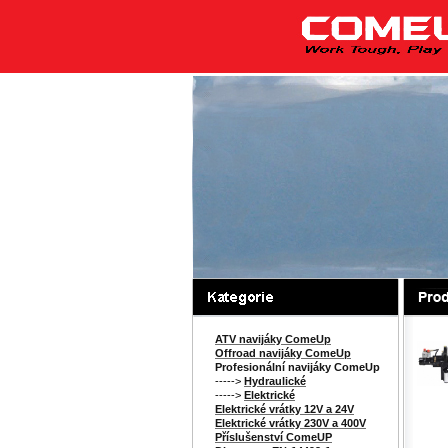
ATV navijáky ComeUp
Offroad navijáky ComeUp
Profesionální navijáky ComeUp
----->
Hydraulické
----->
Elektrické
Elektrické vrátky 12V a 24V
Elektrické vrátky 230V a 400V
Příslušenství ComeUP