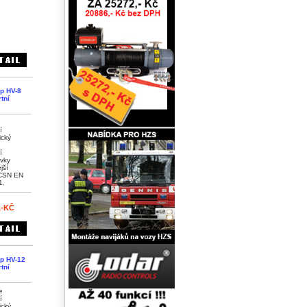
p HV-8
tní
í
ický
í
vky
jší
CSN EN
1.
,-KČ
p HV-12
tní
e
í
ický