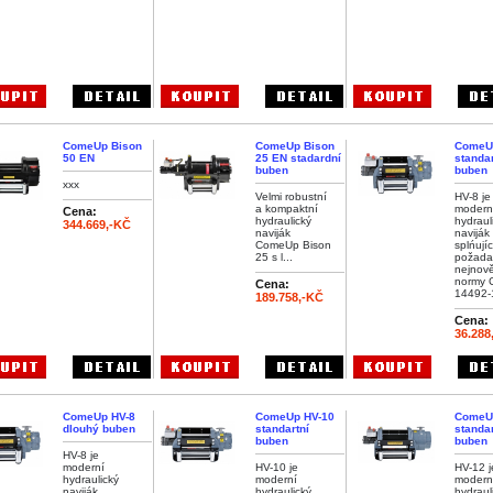
ComeUp Bison
ComeUp Bison
ComeU
50 EN
25 EN stadardní
standar
buben
buben
xxx
Velmi robustní
HV-8 je
a kompaktní
modern
Cena:
hydraulický
hydraul
344.669,-KČ
naviják
naviják
ComeUp Bison
splńujíc
25 s l...
požada
nejnově
normy 
Cena:
14492-
189.758,-KČ
Cena:
36.288
ComeUp HV-8
ComeUp HV-10
ComeU
dlouhý buben
standartní
standar
buben
buben
HV-8 je
moderní
HV-10 je
HV-12 j
hydraulický
moderní
modern
naviják
hydraulický
hydraul