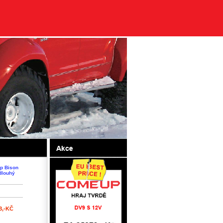
p Bison
dlouhý
3,-KČ