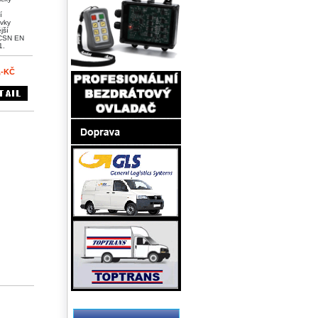
í
vky
jší
CSN EN
1.
,-KČ