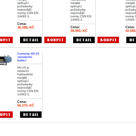
splńující
naviják
naviják
požadavky
splńující
splńujíc
nejnovější
požadavky
požada
normy CSN EN
nejnovější
nejnově
14492-1.
normy CSN EN
normy 
14492-1.
14492-
Cena:
Cena:
Cena:
36.288,-KČ
38.950,-KČ
42.580
ComeUp HV-15
standartní
buben
HV-15 je
moderní
hydraulický
naviják
splńující
požadavky
nejnovější
normy CSN EN
14492-1.
Cena:
55.370,-KČ